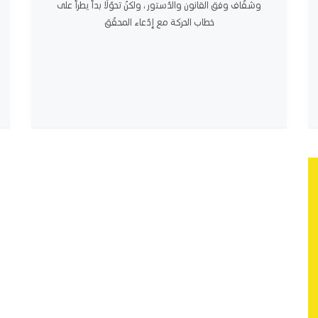
وشفّاف وفق القانون والدّستور ، ولكنّ تحوّلًا بدأ يطرأ على
خطاب الحركة مع إدّعاء المحقّق