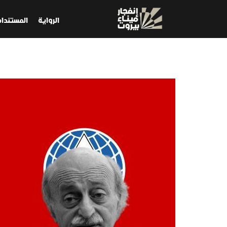
الرواية
المستندا