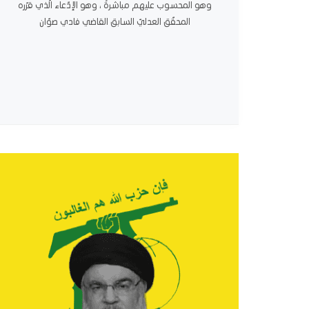
وهو المحسوب عليهم مباشرةً ، وهو الإدّعاء الّذي قرّره
المحقّق العدليّ السابق القاضي فادي صوّان