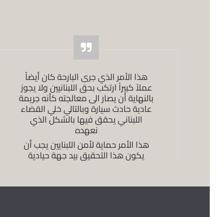
هذا الأمر الذي جرى البارحة كان أيضاً
عملاً كبيراً ارتكب بحق اللبنانيين ولا يجوز
بالنهاية أن يصار الى معالجته كأنه جريمة
عادية حادث سيارة وبالتالي خلي القضاء
اللبناني يحقق فيها بالشكل الذي
نعهده
هذا الأمر حماية لأمن اللبنايين يجب أن
يكون هذا التحقيق بيد جهة حيادية
لديها صدقيتها وبالتالي حتى نحن اقترحنا
اما لجنة دولية يعينها مجلس الأمن وإما
لجنة عربية
06/08/2020