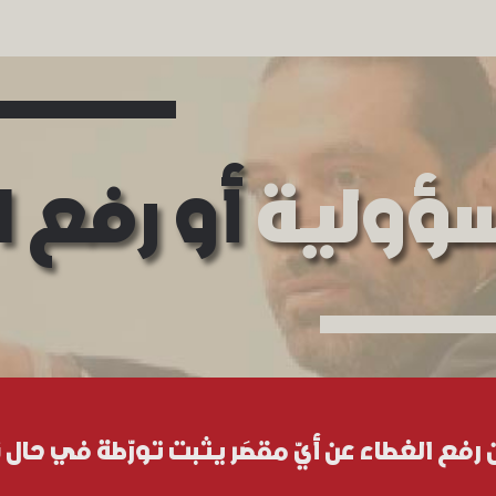
سؤولية
أو رفع ا
فع الغطاء عن أيّ مقصَر يثبت تورّطة في حال نتما