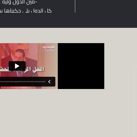
-مين الدول وليه ؟
كل الدول يلي حكيناها بم
التحقيق الدولي رفضت وعم ت
هيدا الموضوع
-فرنسا ضمنن ؟
كلّن رفضوا.
22/07/2021