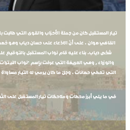
تيار المستقبل كان من جملة الأحزاب والقوى التي طالبت بلج
القاضي صوان . على أنّ الادّعاء على حسان دياب وهو خصم
شخص دياب. بناء عليه قام نواب المستقبل بالتوقيع على ال
والوزراء ، وهي العريضة التي عرفت بإسم "نواب النيترات" ما
التي تعطي حصانات . وجلّ ما كان يرمي له التيار مساواة ر
في ما يلي أبرز محطات وملاحظات تيار المستقبل على التّح