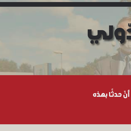
ّولي
 حدثًا بهذه