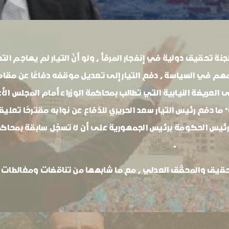
نة تحقيق دولية في إنفجار المرفأ ، ولو أنّ التيار لم يهاجم ا
هم في السياسة ، دفع التيار إلى تعديل موقفه دفاعًا عن مقام
عريضة النيابية التي تطالب بمحاكمة الوزراء أمام المجلس الأعل
 دفع رئيس التيار سعد الحريري للدّفاع عن نوابه مقترحًا تعليق ك
ئيس الحكومة برئيس الجمهورية على أن لا تسجّل سابقة بمحاكمته
.
قيق والمحقّق العدلي ، مع ما شابهها من تناقضات ومغالطات في