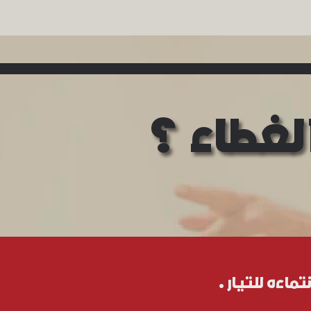
لغطاء ؟
ءه للتيار .