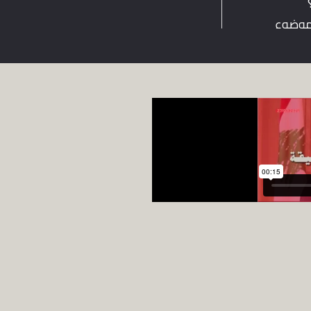
وضوع
صر على