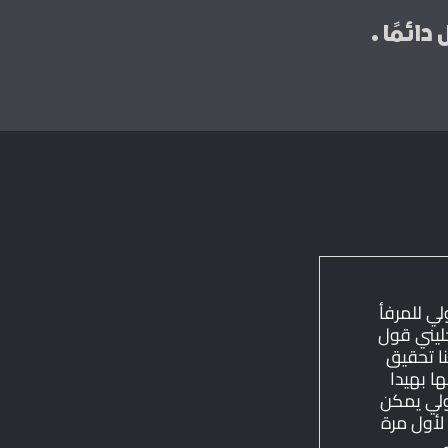
ئمًا .
 للمرفأ
ني قول
تحقيق
بهيدا
 يمكن
أول مرة