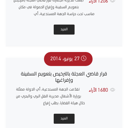
تبلّغت مديرية الجمارك قرار قاضي العجلة بالترخيص
1206
الآراء
بتعويم السفينة وإفراغ الحمولة في مكان
مناسب تحت حراسة الجهة المستدعية، أي
المزيد
27 يونيو، 2014
قرار قاضي العجلة بالترخيص بتعويم السفينة
وإفراغها
تقدّمت الجهة المستدعية، أي الدولة ممثّلة
1680
الآراء
بوزارة الأشغال، مديرية النقل البري والبحري من
خلال هيئة القضايا، بطلب إفراغ
المزيد