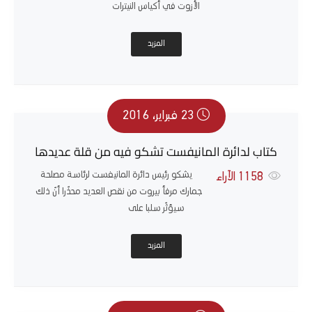
الأزوت في أكياس النيترات
المزيد
23 فبراير، 2016
كتاب لدائرة المانيفست تشكو فيه من قلة عديدها
يشكو رئيس دائرة المانيفست لرئاسة مصلحة
1158
الآراء
جمارك مرفأ بيروت من نقص العديد محذّرا أنّ ذلك
سيؤثّر سلبا على
المزيد