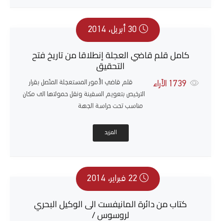
30 أبريل، 2014
كامل قلم قاضي العجلة إنطلاقا من تاريخ فتح
التحقيق
قلم قاضي الأمور المستعجلة المتّصل بقرار
1739
الآراء
الترخيص بتعويم السفينة ونقل حمولتها الى مكان
مناسب تحت حراسة الجهة
المزيد
22 فبراير، 2014
كتاب من دائرة المانيفست الى الوكيل البحري
لروسوس /