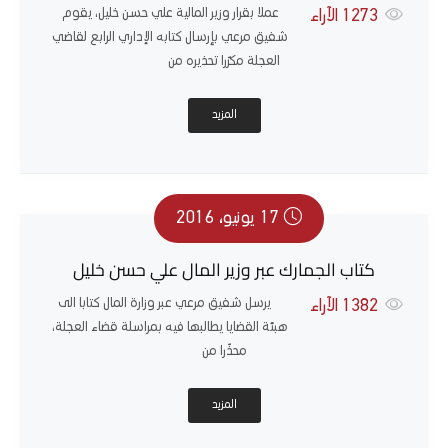
عملا بقرار وزير المالية علي حسن خليل، يقوم
1273
الآراء
شفيق مرعي بإرسال كتابه الإداري الرابع لقاضي
العجلة مكرّرا تحذيره من
المزيد
17 يونيو، 2016
كتاب الجمارك عبر وزير المال علي حسن خليل
يرسل شفيق مرعي عبر وزارة المال كتابا الى
1382
الآراء
هبئة القضايا يطالبها فيه بمراسلة قضاء العجلة،
محذّرا من
المزيد