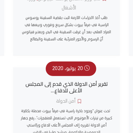
الأشغال
طلب أخذ الاجراءات اللازمة للبت بقضية السفينة روسوس
الراسية في مرفأ بيروت بشكل سريع وفوري وبيعها في
المزاد العلني بعد أن غرقت السفينة في البحر، ويعتبر فنيانوس
أنّ الرسوم والأجور المترتّبة على السفينة والبضائع
20 يوليو، 2020
تقرير أمن الدولة الذي قدم إلى المجلس
الأعلى للدفاع…
أمن الدولة
تحت عنوان “وجود باخرة راسية في مرفأ بيروت محملة بكمّيّة
كبيرة من نيترات الأمونيوم التي تستعمل للمتفجرات”، رفع جهاز
أمن الدولة تقريره إلى المجلس الأعلى للدفاع ورئاستي
الجمهورية والحكومة، ويشرح صليبا في التقرير