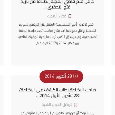
كامل قلم قاضي العجلة إنطلاقا من تاريخ
فتح التحقيق…
قضاء العجلة
قلم قاضي الأمور المستعجلة المتّصل بقرار الترخيص بتعويم
السفينة ونقل حمولتها الى مكان مناسب تحت حراسة الجهة
المستدعية، وفيه يسجّل 6 كتب أرسلتها إدارة الجمارك للقاضي
بين عامي 2014 و2017 حيث قام
28 أكتوبر، 2014
صاحب البضاعة يطلب الكشف على البضاعة/
28 تشرين الأول 2014…
الوكيل البحري للباخرة
رسالة تؤكد أنّ هورهي مانويل ميرا نيتو موريرا مفوض من