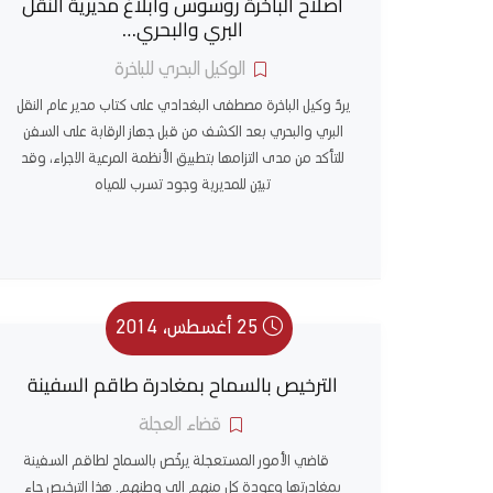
اصلاح الباخرة روسوس وابلاغ مديرية النقل
البري والبحري…
الوكيل البحري للباخرة
يردّ وكيل الباخرة مصطفى البغدادي على كتاب مدير عام النقل
البري والبحري بعد الكشف من قبل جهاز الرقابة على السفن
للتأكد من مدى التزامها بتطبيق الأنظمة المرعية الاجراء، وقد
تبيّن للمديرية وجود تسرب للمياه
25 أغسطس، 2014
الترخيص بالسماح بمغادرة طاقم السفينة
قضاء العجلة
قاضي الأمور المستعجلة يرخّص بالسماح لطاقم السفينة
بمغادرتها وعودة كل منهم الى وطنهم. هذا الترخيص جاء