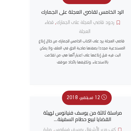
الرد الخامس لقاضي العجلة على الجمارك
ردود قاضي العجلة على الجمارك
,
قضاء
العجلة
قاضي العجلة يرد على الكتاب الخامس للجمارك من خلال إبلاغ
المستدعية مجددا بصفتها صاحبة الحق في الملف ولا يمكن
البت فيه قبل إبلاغها على اعتبار أنّها هي من تقدّمت
بالاستدعاء، وتكليفها باتّخاذ موقف
12 سبتمبر، 2018
مراسلة ثالثة من يوسف فنيانوس لهيئة
القضايا لبيع حطام السفينة…
كتب وزير الأشغال يوسف فينيانوس
,
وزارة