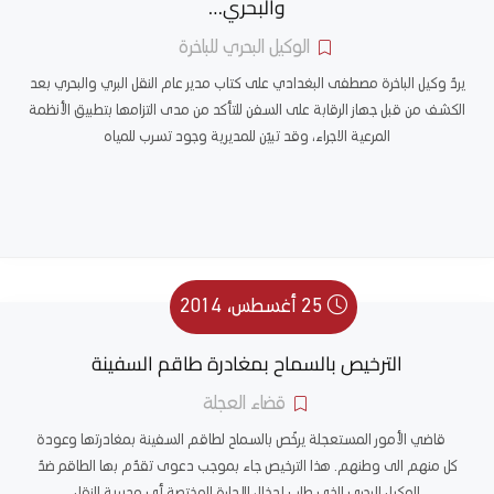
والبحري…
الوكيل البحري للباخرة
يردّ وكيل الباخرة مصطفى البغدادي على كتاب مدير عام النقل البري والبحري بعد
الكشف من قبل جهاز الرقابة على السفن للتأكد من مدى التزامها بتطبيق الأنظمة
المرعية الاجراء، وقد تبيّن للمديرية وجود تسرب للمياه
25 أغسطس، 2014
الترخيص بالسماح بمغادرة طاقم السفينة
قضاء العجلة
قاضي الأمور المستعجلة يرخّص بالسماح لطاقم السفينة بمغادرتها وعودة
كل منهم الى وطنهم. هذا الترخيص جاء بموجب دعوى تقدّم بها الطاقم ضدّ
الوكيل البحري الذي طلب إدخال الإدارة المختصة أي مديرية النقل