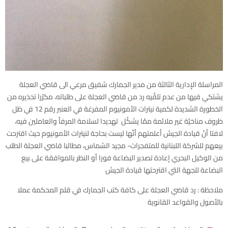
المراسلة الإدارية الثالثة من مدير الجمارك شفيق مرعي الى قاضي العجلة
يشتكي فيها من عدم تلقّيه رد من قاضي العجلة على طلباته، مكرّرا تحذيره من
الخطورة الشديدة لكمية نيترات الأمونيوم المفرغة في العنبر رقم 12 في ظل
ظروف مناخيّة غير ملائمة ممّا يشكّل تهديدا لسلامة المرفأ والعاملين فيه،
لافتا أنّ قيادة الجيش أعلمتهم أنّها ليست بحاجة لنيترات الأمونيوم حيث اقترحت
بيعهم للشركة اللبنانية للمتفجرات- مجيد الشماس، مطالبا قاضي العجلة الطلب
من الوكيل البحري إعادة تصدير البضاعة فورا أو النظر بالموافقة على بيع
البضاعة للجهة التي اقترحتها قيادة الجيش
ملاحظة : رد قاضي العجلة على كافة كتب الجمارك في قلم المحكمة عملا
بالأصول والقواعد القانوية